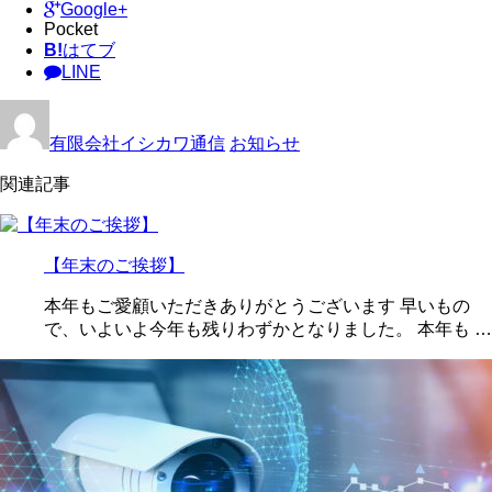
Google+
Pocket
B!
はてブ
LINE
有限会社イシカワ通信
お知らせ
関連記事
【年末のご挨拶】
本年もご愛顧いただきありがとうございます 早いもの
で、いよいよ今年も残りわずかとなりました。 本年も …