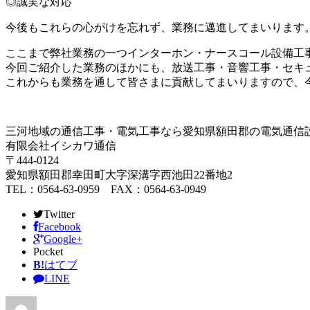
◎誠実な対応
今後もこれらの心がけを忘れず、業務に邁進してまいります
ここまで弊社業務の一つインターホン・ナースコール設備工
今回ご紹介した業務のほかにも、放送工事・音響工事・セキ
これからも業務を通して皆さまに貢献してまいりますので、
三河地域の通信工事・電気工事なら愛知県額田郡の電気通信
有限会社イシカワ通信
〒444-0124
愛知県額田郡幸田町大字深溝字西池田22番地2
TEL：0564-63-0959 FAX：0564-63-0949
Twitter
Facebook
Google+
Pocket
B!
はてブ
LINE